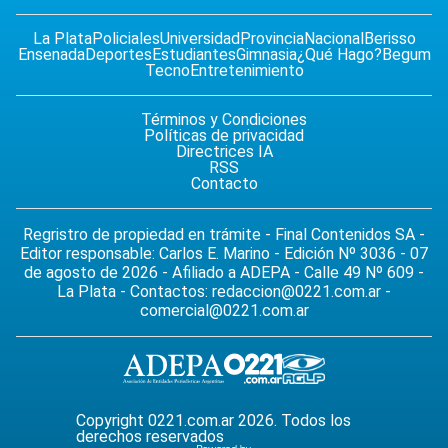
La Plata
Policiales
Universidad
Provincia
Nacional
Berisso
Ensenada
Deportes
Estudiantes
Gimnasia
¿Qué Hago?
Begum
Tecno
Entretenimiento
Términos y Condiciones
Políticas de privacidad
Directrices IA
RSS
Contacto
Regristro de propiedad en trámite - Final Contenidos SA -
Editor responsable: Carlos E. Marino - Edición Nº 3036 - 07
de agosto de 2026 - Afiliado a ADEPA - Calle 49 Nº 609 -
La Plata - Contactos:
redaccion@0221.com.ar
-
comercial@0221.com.ar
Copyright 0221.com.ar 2026. Todos los
derechos reservados