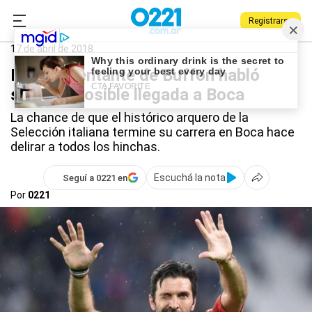
Registrarse
0221.com.ar
Deportes
17 de abril de 2018
El representante de Buffon habló
sobre la posible llegada a Boca
La chance de que el histórico arquero de la
Selección italiana termine su carrera en Boca hace
delirar a todos los hinchas.
Escuchá la nota
Seguí a 0221 en
Por
0221