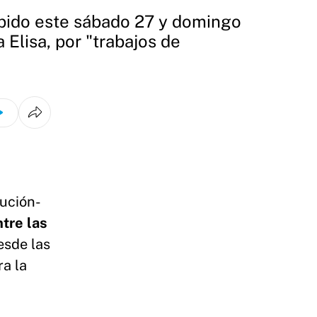
umpido este sábado 27 y domingo
 Elisa, por "trabajos de
tución-
tre las
esde las
a la