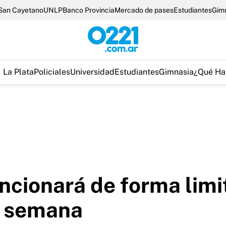
San Cayetano
UNLP
Banco Provincia
Mercado de pases
Estudiantes
Gim
La Plata
Policiales
Universidad
Estudiantes
Gimnasia
¿Qué Ha
uncionará de forma lim
e semana