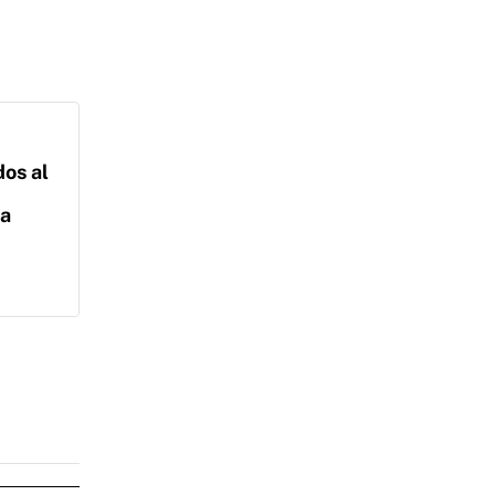
dos al
na