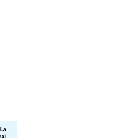
 La
así