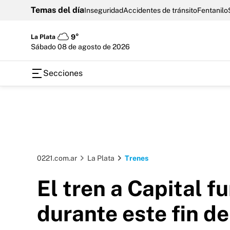
Temas del día
Inseguridad
Accidentes de tránsito
Fentanilo
La Plata
9°
sábado 08 de agosto de 2026
Secciones
0221.com.ar
La Plata
Trenes
El tren a Capital f
durante este fin d