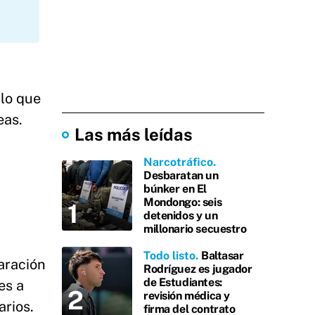
 lo que
eas.
Las más leídas
Narcotráfico
Desbaratan un
búnker en El
Mondongo: seis
detenidos y un
millonario secuestro
Todo listo
Baltasar
paración
Rodríguez es jugador
de Estudiantes:
es a
revisión médica y
arios.
firma del contrato