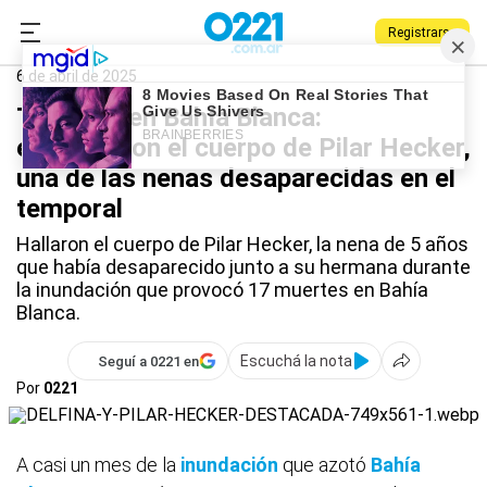
Registrarse
0221.com.ar
Nacional
Bahía Blanca
6 de abril de 2025
Tragedia en Bahía Blanca:
encontraron el cuerpo de Pilar Hecker,
una de las nenas desaparecidas en el
temporal
Hallaron el cuerpo de Pilar Hecker, la nena de 5 años
que había desaparecido junto a su hermana durante
la inundación que provocó 17 muertes en Bahía
Blanca.
Escuchá la nota
Seguí a 0221 en
Por
0221
A casi un mes de la
inundación
que azotó
Bahía