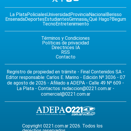
La Plata
Policiales
Universidad
Provincia
Nacional
Berisso
Ensenada
Deportes
Estudiantes
Gimnasia
¿Qué Hago?
Begum
Tecno
Entretenimiento
Términos y Condiciones
Políticas de privacidad
Directrices IA
RSS
Contacto
Regristro de propiedad en trámite - Final Contenidos SA -
Editor responsable: Carlos E. Marino - Edición Nº 3036 - 07
de agosto de 2026 - Afiliado a ADEPA - Calle 49 Nº 609 -
La Plata - Contactos:
redaccion@0221.com.ar
-
comercial@0221.com.ar
Copyright 0221.com.ar 2026. Todos los
derechos reservados