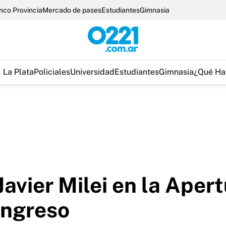
nco Provincia
Mercado de pases
Estudiantes
Gimnasia
La Plata
Policiales
Universidad
Estudiantes
Gimnasia
¿Qué Ha
Javier Milei en la Aper
ongreso