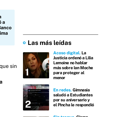
a
ó a
 Banco
nima
Las más leídas
Acoso digital
La
Justicia ordenó a Lilia
Lemoine no hablar
que sin
más sobre Ian Moche
para proteger al
menor
a
En redes
Gimnasia
saludó a Estudiantes
por su aniversario y
el Pincha le respondió