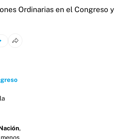
siones Ordinarias en el Congreso y
greso
la
 Nación
,
o menos