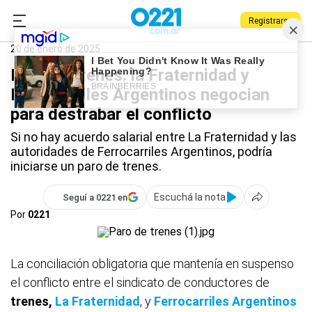
Registrarse
0221.com.ar
Nacional
Paro de trenes
20 de enero de 2025
Paro de trenes: la Fraternidad y
Ferrocarriles Argentinos negocian
para destrabar el conflicto
Si no hay acuerdo salarial entre La Fraternidad y las
autoridades de Ferrocarriles Argentinos, podría
iniciarse un paro de trenes.
Escuchá la nota
Seguí a 0221 en
Por
0221
La conciliación obligatoria que mantenía en suspenso
el conflicto entre el sindicato de conductores de
trenes,
La Fraternidad
, y
Ferrocarriles Argentinos