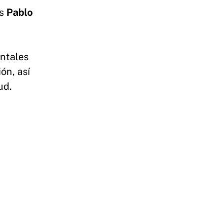
as
Pablo
ntales
ón, así
ud.