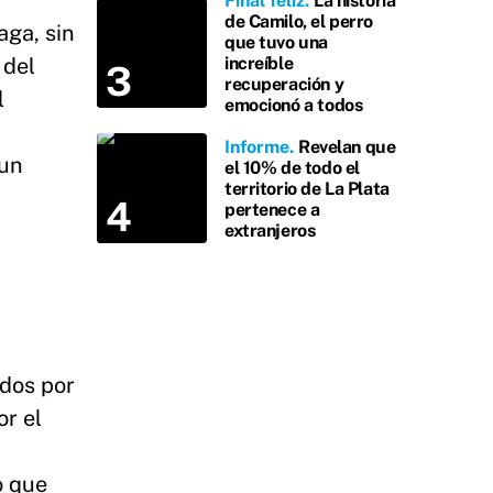
Final feliz
La historia
de Camilo, el perro
aga, sin
que tuvo una
 del
increíble
recuperación y
l
emocionó a todos
Informe
Revelan que
 un
el 10% de todo el
territorio de La Plata
pertenece a
extranjeros
idos por
or el
o que