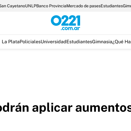
San Cayetano
UNLP
Banco Provincia
Mercado de pases
Estudiantes
Gim
La Plata
Policiales
Universidad
Estudiantes
Gimnasia
¿Qué Ha
odrán aplicar aumentos