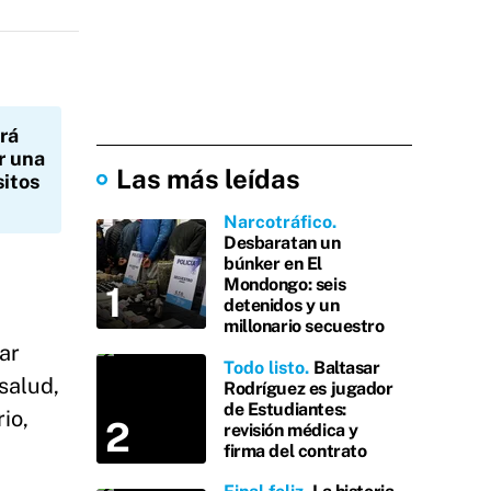
drá
r una
Las más leídas
sitos
Narcotráfico
Desbaratan un
búnker en El
Mondongo: seis
detenidos y un
millonario secuestro
ar
Todo listo
Baltasar
salud,
Rodríguez es jugador
de Estudiantes:
io,
revisión médica y
firma del contrato