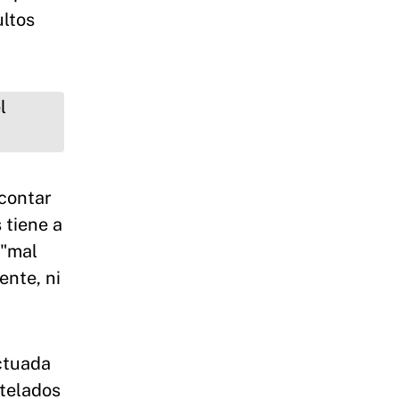
ultos
 contar
 tiene a
 "mal
ente, ni
ectuada
utelados