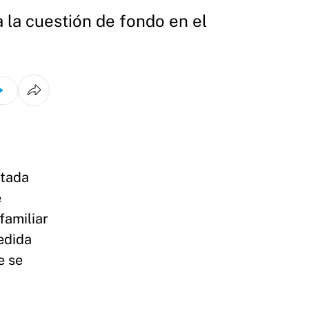
a la cuestión de fondo en el
ctada
e
familiar
edida
e se