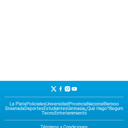
La Plata
Policiales
Universidad
Provincia
Nacional
Berisso
Ensenada
Deportes
Estudiantes
Gimnasia
¿Qué Hago?
Begum
Tecno
Entretenimiento
Términos y Condiciones