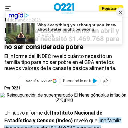
Registrarse
0221.com.ar
Nacional
Canasta Básica
14 de mayo de 2026
La canasta básica aumentó en abril y
una familia necesitó $1.469.768 para
no ser considerada pobre
El informe del INDEC reveló cuánto necesitó un
familia tipo para no ser pobre en el GBA ante los
nuevos valores de la canasta básica alimentaria.
Escuchá la nota
Seguí a 0221 en
Por
0221
Un nuevo informe del
Instituto Nacional de
Estadística y Censos (Indec)
reveló que
una familia