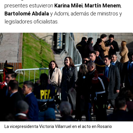
presentes estuvieron
Karina Milei
,
Martín Menem
,
Bartolomé Abdala
y Adorni, además de ministros y
legisladores oficialistas.
La vicepresidenta Victoria Villarruel en el acto en Rosario