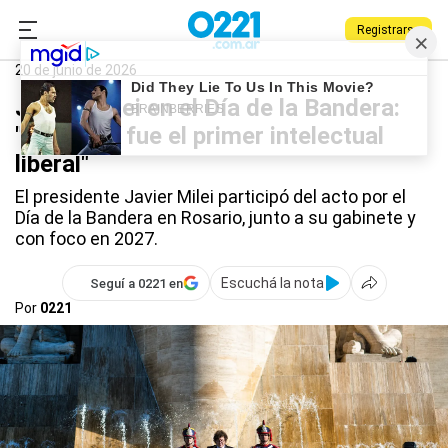
Registrarse
0221.com.ar
Nacional
Javier Milei
20 de junio de 2026
Javier Milei en el Día de la Bandera:
"Belgrano fue el primer intelectual
liberal"
El presidente Javier Milei participó del acto por el
Día de la Bandera en Rosario, junto a su gabinete y
con foco en 2027.
Escuchá la nota
Seguí a 0221 en
Por
0221