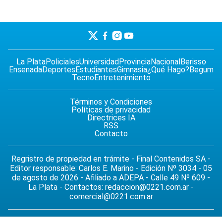
La Plata
Policiales
Universidad
Provincia
Nacional
Berisso
Ensenada
Deportes
Estudiantes
Gimnasia
¿Qué Hago?
Begum
Tecno
Entretenimiento
Términos y Condiciones
Políticas de privacidad
Directrices IA
RSS
Contacto
Regristro de propiedad en trámite - Final Contenidos SA -
Editor responsable: Carlos E. Marino - Edición Nº 3034 - 05
de agosto de 2026 - Afiliado a ADEPA - Calle 49 Nº 609 -
La Plata - Contactos:
redaccion@0221.com.ar
-
comercial@0221.com.ar