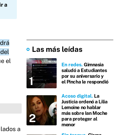
r a
odrá
Las más leídas
 del
e el
En redes
Gimnasia
saludó a Estudiantes
por su aniversario y
el Pincha le respondió
Acoso digital
La
Justicia ordenó a Lilia
Lemoine no hablar
más sobre Ian Moche
para proteger al
menor
ulados a