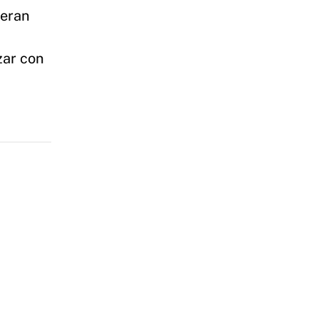
deran
zar con