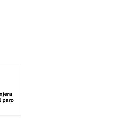
njera
l paro