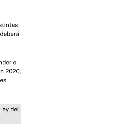
stintas
 deberá
nder o
en 2020,
ues