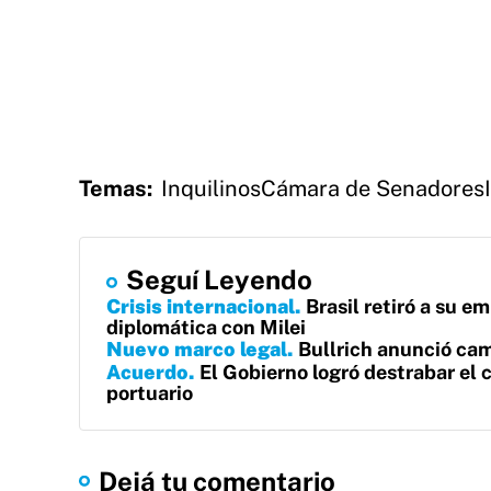
Temas:
Inquilinos
Cámara de Senadores
Seguí Leyendo
Crisis internacional
Brasil retiró a su e
diplomática con Milei
Nuevo marco legal
Bullrich anunció cam
Acuerdo
El Gobierno logró destrabar el 
portuario
Dejá tu comentario