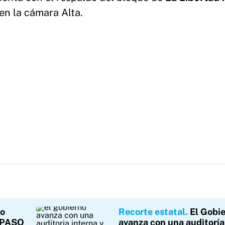
en la cámara Alta.
no
Recorte estatal
El Gobi
s PASO
avanza con una auditoría