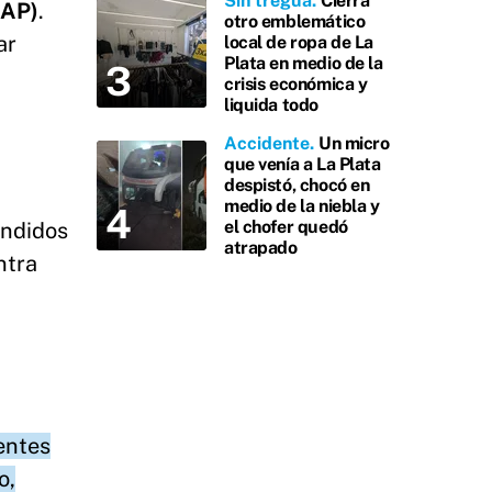
Sin tregua
Cierra
BAP)
.
otro emblemático
ar
local de ropa de La
Plata en medio de la
crisis económica y
liquida todo
Accidente
Un micro
que venía a La Plata
despistó, chocó en
medio de la niebla y
el chofer quedó
undidos
atrapado
ntra
gentes
o,