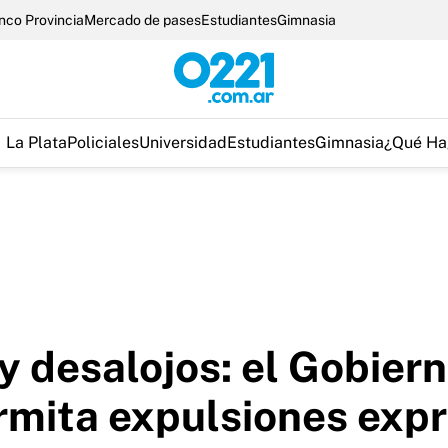
nco Provincia
Mercado de pases
Estudiantes
Gimnasia
La Plata
Policiales
Universidad
Estudiantes
Gimnasia
¿Qué Ha
 y desalojos: el Gobier
rmita expulsiones exp