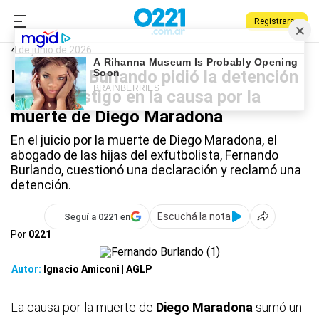
Registrarse
0221.com.ar
Nacional
Fernando Burlando
4 de junio de 2026
Fernando Burlando pidió la detención
de una testigo en la causa por la
muerte de Diego Maradona
En el juicio por la muerte de Diego Maradona, el
abogado de las hijas del exfutbolista, Fernando
Burlando, cuestionó una declaración y reclamó una
detención.
Escuchá la nota
Seguí a 0221 en
Por
0221
Autor:
Ignacio Amiconi | AGLP
La causa por la muerte de
Diego Maradona
sumó un