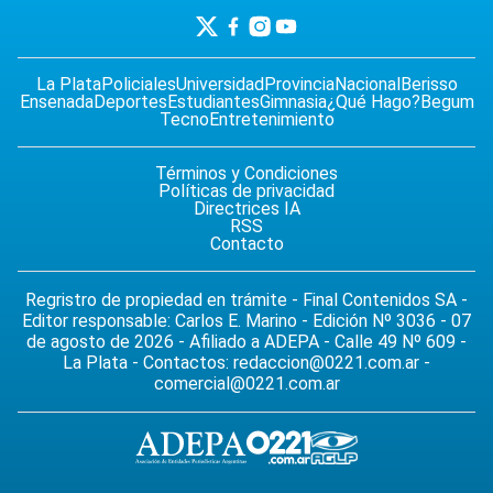
La Plata
Policiales
Universidad
Provincia
Nacional
Berisso
Ensenada
Deportes
Estudiantes
Gimnasia
¿Qué Hago?
Begum
Tecno
Entretenimiento
Términos y Condiciones
Políticas de privacidad
Directrices IA
RSS
Contacto
Regristro de propiedad en trámite - Final Contenidos SA -
Editor responsable: Carlos E. Marino - Edición Nº 3036 - 07
de agosto de 2026 - Afiliado a ADEPA - Calle 49 Nº 609 -
La Plata - Contactos:
redaccion@0221.com.ar
-
comercial@0221.com.ar