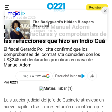
Registrarse
0221.com.ar
Nacional
Manuel Adorni
19 de mayo de 2026
El contratista de Manuel Adorni
presentó facturas y comprobantes de
las refacciones que hizo en Indio Cuá
El fiscal Gerardo Pollicita confirmó que los
comprobantes del contratista coinciden con los
US$245 mil declarados por obras en casa de
Manuel Adorni.
Escuchá la nota
Seguí a 0221 en
Por
0221
La situación judicial del jefe de Gabinete atraviesa un
nuevo capítulo tras la presentación espontánea que