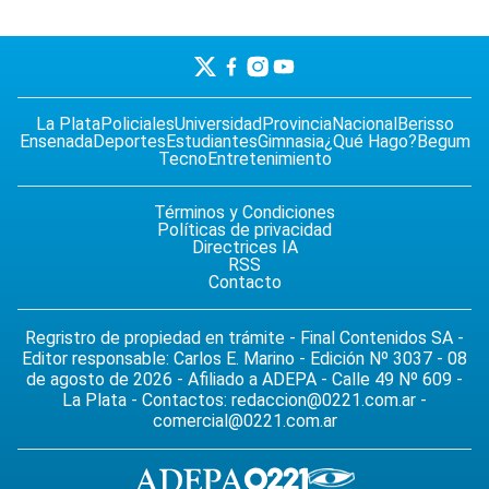
La Plata
Policiales
Universidad
Provincia
Nacional
Berisso
Ensenada
Deportes
Estudiantes
Gimnasia
¿Qué Hago?
Begum
Tecno
Entretenimiento
Términos y Condiciones
Políticas de privacidad
Directrices IA
RSS
Contacto
Regristro de propiedad en trámite - Final Contenidos SA -
Editor responsable: Carlos E. Marino - Edición Nº 3037 - 08
de agosto de 2026 - Afiliado a ADEPA - Calle 49 Nº 609 -
La Plata - Contactos:
redaccion@0221.com.ar
-
comercial@0221.com.ar