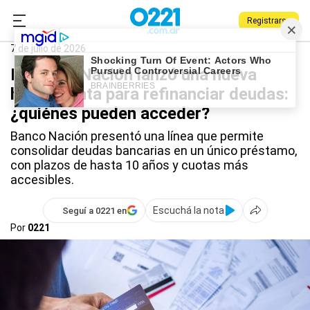
Registrarse
0221.com.ar
Nacional
Banco Nación
7 de julio de 2026
El Banco Nación lanzó una nueva
herramienta para refinanciar deudas:
¿quiénes pueden acceder?
Banco Nación presentó una línea que permite
consolidar deudas bancarias en un único préstamo,
con plazos de hasta 10 años y cuotas más
accesibles.
Escuchá la nota
Seguí a 0221 en
Por
0221