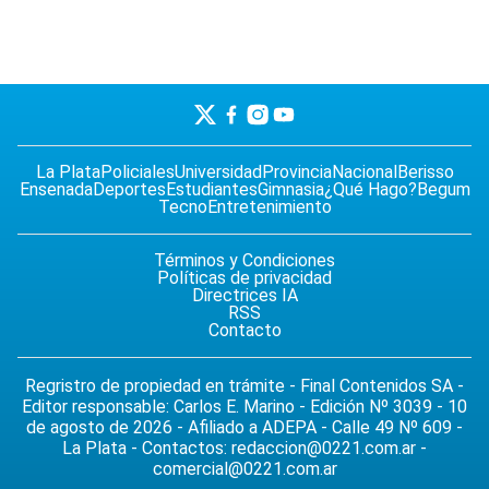
La Plata
Policiales
Universidad
Provincia
Nacional
Berisso
Ensenada
Deportes
Estudiantes
Gimnasia
¿Qué Hago?
Begum
Tecno
Entretenimiento
Términos y Condiciones
Políticas de privacidad
Directrices IA
RSS
Contacto
Regristro de propiedad en trámite - Final Contenidos SA -
Editor responsable: Carlos E. Marino - Edición Nº 3039 - 10
de agosto de 2026 - Afiliado a ADEPA - Calle 49 Nº 609 -
La Plata - Contactos:
redaccion@0221.com.ar
-
comercial@0221.com.ar