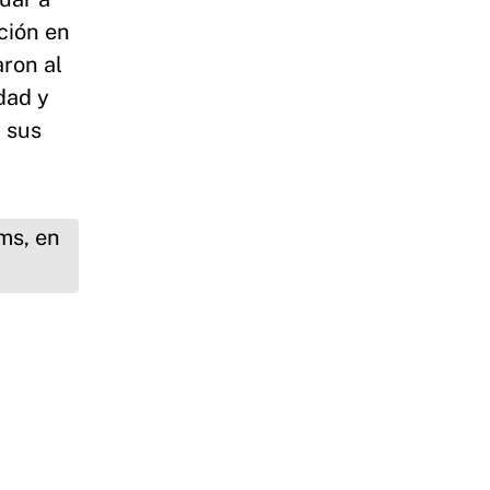
ción en
ron al
dad y
y sus