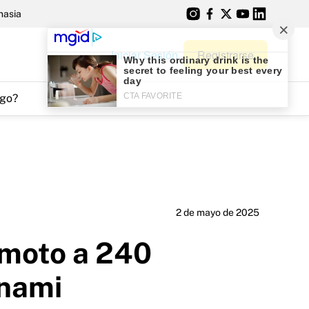
nasia
Iniciar Sesión
Registrarse
go?
2 de mayo de 2025
emoto a 240
unami