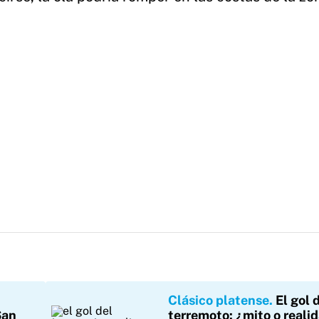
Clásico platense
El gol 
San
terremoto: ¿mito o reali