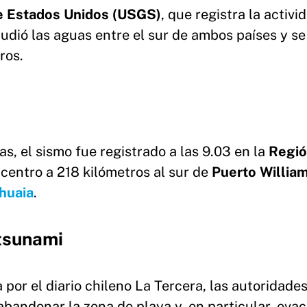
de Estados Unidos (USGS)
, que registra la activi
udió las aguas entre el sur de ambos países y se
ros.
s, el sismo fue registrado a las 9.03 en la
Regió
icentro a 218 kilómetros al sur de
Puerto Willia
huaia
.
 tsunami
por el diario chileno La Tercera, las autoridade
bandonar la zona de playa y, en particular, evac