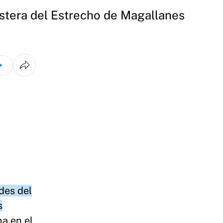
ostera del Estrecho de Magallanes
l
des del
s
na en el