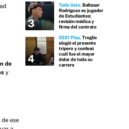
Todo listo
Baltasar
dad
Rodríguez es jugador
de Estudiantes:
revisión médica y
firma del contrato
0221 Play
Troglio
elogió el presente
tripero y confesó
cuál fue el mayor
dolor de toda su
n de
carrera
ms
y
s de ese
uar a