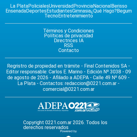
La Plata
Policiales
Universidad
Provincia
Nacional
Berisso
Ensenada
Deportes
Estudiantes
Gimnasia
¿Qué Hago?
Begum
Tecno
Entretenimiento
Términos y Condiciones
Políticas de privacidad
Directrices IA
RSS
Contacto
Regristro de propiedad en trámite - Final Contenidos SA -
Editor responsable: Carlos E. Marino - Edición Nº 3038 - 09
de agosto de 2026 - Afiliado a ADEPA - Calle 49 Nº 609 -
La Plata - Contactos:
redaccion@0221.com.ar
-
comercial@0221.com.ar
Copyright 0221.com.ar 2026. Todos los
derechos reservados