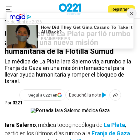
Registrarse
0221.com.ar
La Plata
La Plata
15 de abril de 2026
Una médica de La Plata partió rumbo
a Gaza en una nueva misión
humanitaria de la Flotilla Sumud
La médica de La Plata Iara Salerno viaja rumbo a la
Franja de Gaza en una misión internacional para
llevar ayuda humanitaria y romper el bloqueo de
Israel.
Escuchá la nota
Seguí a 0221 en
Por
0221
Iara Salerno
, médica tocoginecóloga de
La Plata
,
partió en los últimos días rumbo a la
Franja de Gaza