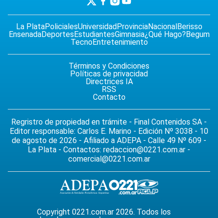
La Plata
Policiales
Universidad
Provincia
Nacional
Berisso
Ensenada
Deportes
Estudiantes
Gimnasia
¿Qué Hago?
Begum
Tecno
Entretenimiento
Términos y Condiciones
Políticas de privacidad
Directrices IA
RSS
Contacto
Regristro de propiedad en trámite - Final Contenidos SA -
Editor responsable: Carlos E. Marino - Edición Nº 3038 - 10
de agosto de 2026 - Afiliado a ADEPA - Calle 49 Nº 609 -
La Plata - Contactos:
redaccion@0221.com.ar
-
comercial@0221.com.ar
Copyright 0221.com.ar 2026. Todos los