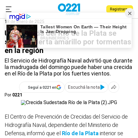
Registrarse
0221.com.ar
La Plata
Río de la Plata
18 de enero de 2025
Una crecida del Río de la Plata se
suma al alerta amarillo por tormentas
en la región
El Servicio de Hidrografía Naval advirtió que durante
la madrugada del domingo puede haber una crecida
en el Río de la Plata por los fuertes vientos.
Escuchá la nota
Seguí a 0221 en
Por
0221
El Centro de Prevención de Crecidas del Servicio de
Hidrografía Naval, dependiente del Ministerio de
Defensa, informó que el
Río de la Plata
interior se