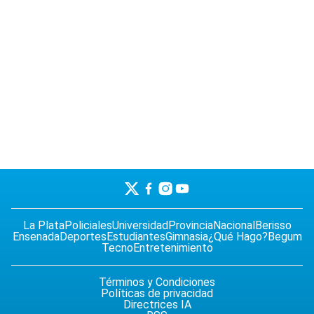
La Plata
Policiales
Universidad
Provincia
Nacional
Berisso
Ensenada
Deportes
Estudiantes
Gimnasia
¿Qué Hago?
Begum
Tecno
Entretenimiento
Términos y Condiciones
Políticas de privacidad
Directrices IA