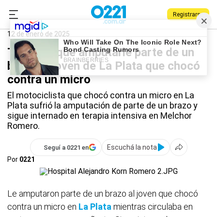
Registrarse
0221.com.ar
La Plata
La Plata
12 de enero de 2025
Tuvieron que amputarle parte de un
brazo al joven de La Plata que chocó
contra un micro
El motociclista que chocó contra un micro en La
Plata sufrió la amputación de parte de un brazo y
sigue internado en terapia intensiva en Melchor
Romero.
Escuchá la nota
Seguí a 0221 en
Por
0221
Le amputaron parte de un brazo al joven que chocó
contra un micro en
La Plata
mientras circulaba en