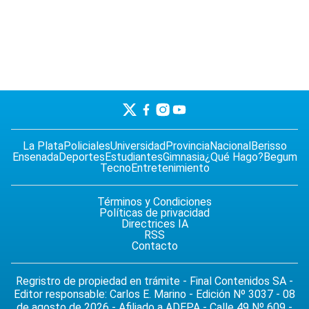
La Plata
Policiales
Universidad
Provincia
Nacional
Berisso
Ensenada
Deportes
Estudiantes
Gimnasia
¿Qué Hago?
Begum
Tecno
Entretenimiento
Términos y Condiciones
Políticas de privacidad
Directrices IA
RSS
Contacto
Regristro de propiedad en trámite - Final Contenidos SA -
Editor responsable: Carlos E. Marino - Edición Nº 3037 - 08
de agosto de 2026 - Afiliado a ADEPA - Calle 49 Nº 609 -