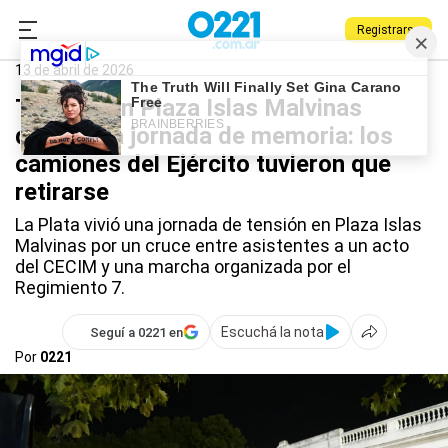
Registrarse
0221.com.ar
La Plata
Plaza Islas Malvinas
13 de abril de 2026
Tensión en Plaza Islas Malvinas
durante la jornada de memoria: los
camiones del Ejército tuvieron que
retirarse
La Plata vivió una jornada de tensión en Plaza Islas
Malvinas por un cruce entre asistentes a un acto
del CECIM y una marcha organizada por el
Regimiento 7.
Escuchá la nota
Seguí a 0221 en
Por
0221