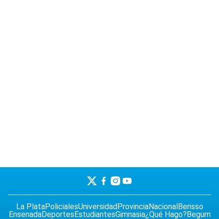
La Plata
Policiales
Universidad
Provincia
Nacional
Berisso
Ensenada
Deportes
Estudiantes
Gimnasia
¿Qué Hago?
Begum