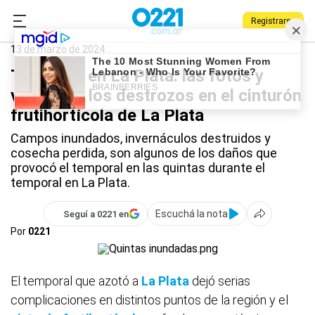
Registrarse
0221.com.ar
La Plata
Temporal en La Plata
13 de marzo de 2024
Temporal en La Plata: las fotos y
videos de los destrozos en el cinturón
frutihortícola de La Plata
Campos inundados, invernáculos destruidos y
cosecha perdida, son algunos de los daños que
provocó el temporal en las quintas durante el
temporal en La Plata.
Escuchá la nota
Seguí a 0221 en
Por
0221
El temporal que azotó a
La Plata
dejó serias
complicaciones en distintos puntos de la región y el