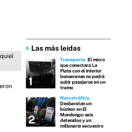
Las más leídas
Transporte
El micro
que conectará La
Plata con el interior
bonaerense no podrá
subir pasajeros en un
ieron
tramo
Narcotráfico
Desbaratan un
búnker en El
Mondongo: seis
detenidos y un
millonario secuestro