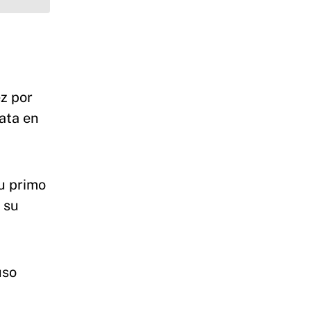
ez por
ata en
u primo
 su
uso