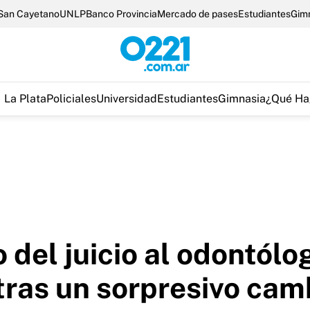
San Cayetano
UNLP
Banco Provincia
Mercado de pases
Estudiantes
Gim
La Plata
Policiales
Universidad
Estudiantes
Gimnasia
¿Qué Ha
 del juicio al odontólo
ras un sorpresivo cam