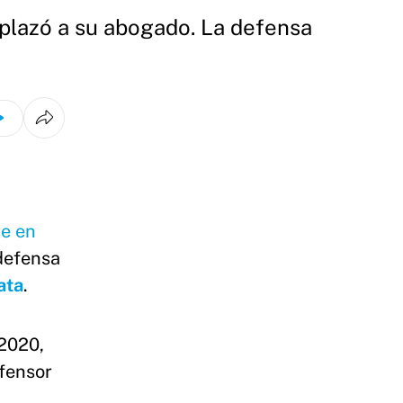
splazó a su abogado. La defensa
le en
defensa
ata
.
 2020,
efensor