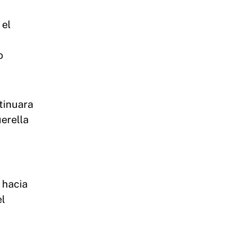
 el
o
tinuara
erella
 hacia
el