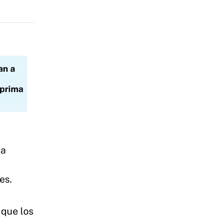
an a
 prima
za
es.
 que los