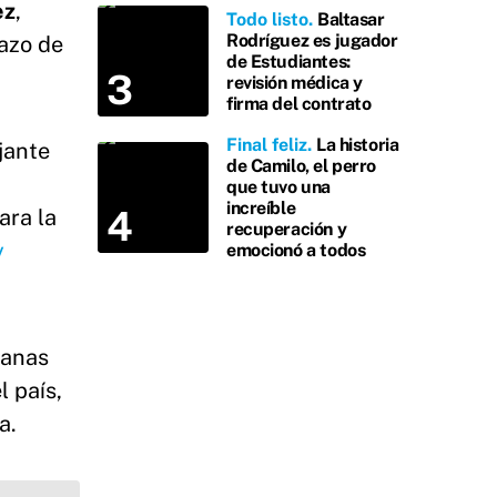
ez
,
Todo listo
Baltasar
Rodríguez es jugador
azo de
de Estudiantes:
revisión médica y
firma del contrato
Final feliz
La historia
jante
de Camilo, el perro
que tuvo una
increíble
ara la
recuperación y
y
emocionó a todos
manas
 país,
a.