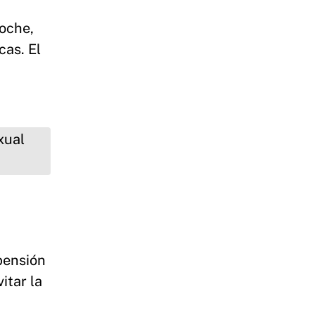
noche,
cas. El
pensión
itar la