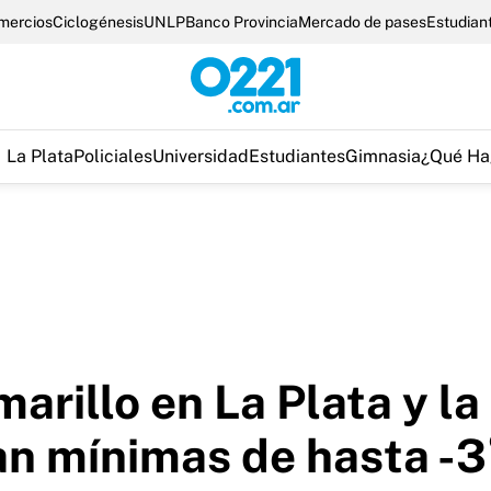
omercios
Ciclogénesis
UNLP
Banco Provincia
Mercado de pases
Estudian
La Plata
Policiales
Universidad
Estudiantes
Gimnasia
¿Qué Ha
arillo en La Plata y la 
can mínimas de hasta -