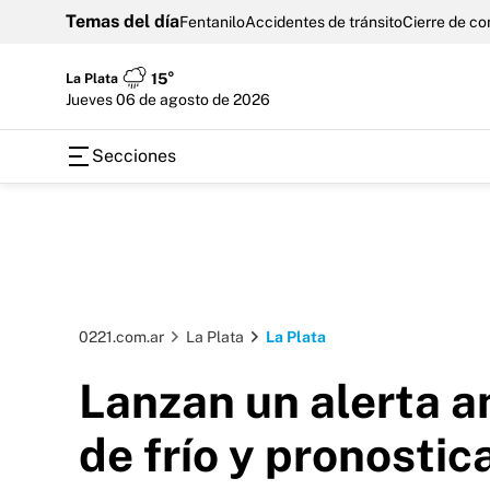
Temas del día
Fentanilo
Accidentes de tránsito
Cierre de c
La Plata
15°
jueves 06 de agosto de 2026
Secciones
0221.com.ar
La Plata
La Plata
Lanzan un alerta am
de frío y pronosti