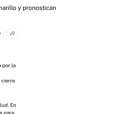
marillo y pronostican
o
por la
 cierre
lud. En
e para