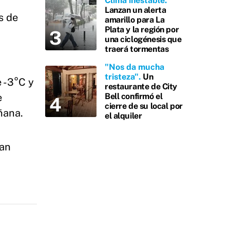
Clima inestable
Lanzan un alerta
s de
amarillo para La
Plata y la región por
una ciclogénesis que
traerá tormentas
"Nos da mucha
tristeza"
Un
e -3°C y
restaurante de City
e
Bell confirmó el
cierre de su local por
ñana.
el alquiler
can