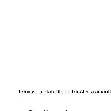
Temas:
La Plata
Ola de frío
Alerta amaril