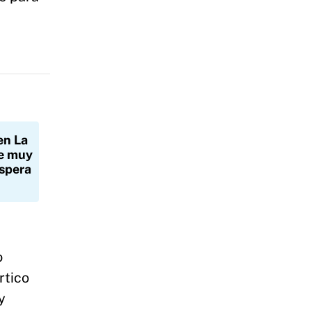
 en La
de muy
espera
o
rtico
y