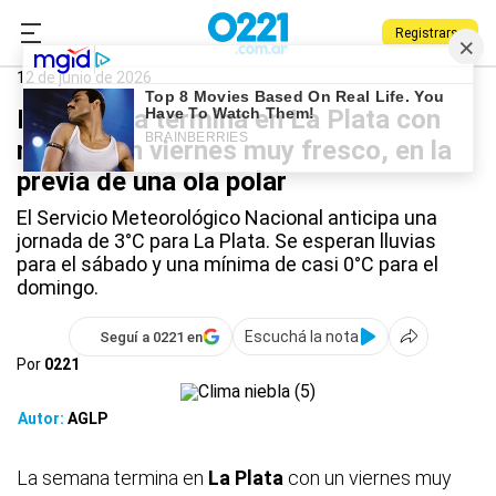
Registrarse
0221.com.ar
La Plata
La Plata
12 de junio de 2026
La semana termina en La Plata con
niebla y un viernes muy fresco, en la
previa de una ola polar
El Servicio Meteorológico Nacional anticipa una
jornada de 3°C para La Plata. Se esperan lluvias
para el sábado y una mínima de casi 0°C para el
domingo.
Escuchá la nota
Seguí a 0221 en
Por
0221
Autor:
AGLP
La semana termina en
La Plata
con un viernes muy