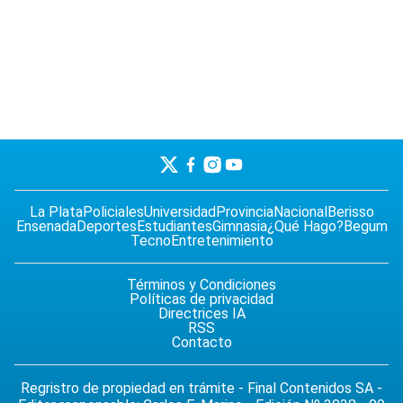
La Plata
Policiales
Universidad
Provincia
Nacional
Berisso
Ensenada
Deportes
Estudiantes
Gimnasia
¿Qué Hago?
Begum
Tecno
Entretenimiento
Términos y Condiciones
Políticas de privacidad
Directrices IA
RSS
Contacto
Regristro de propiedad en trámite - Final Contenidos SA -