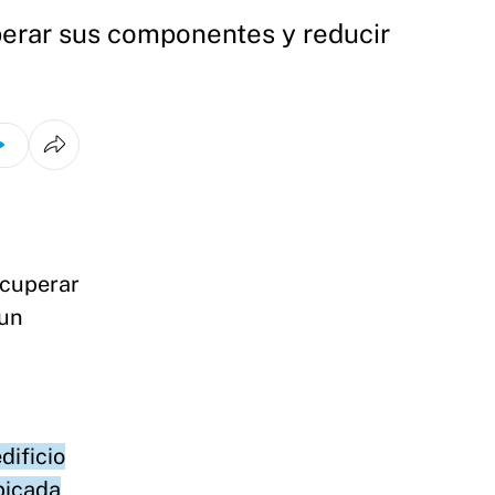
perar sus componentes y reducir
ecuperar
 un
dificio
bicada