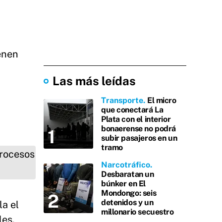
enen
Las más leídas
Transporte
El micro
que conectará La
Plata con el interior
bonaerense no podrá
subir pasajeros en un
tramo
Narcotráfico
Desbaratan un
búnker en El
Mondongo: seis
detenidos y un
la el
millonario secuestro
les.