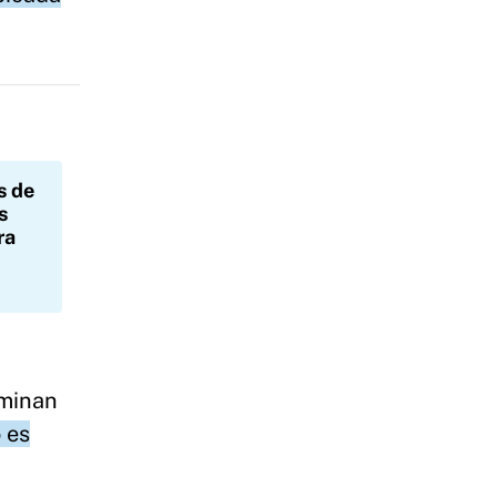
s de
s
ra
iminan
o es