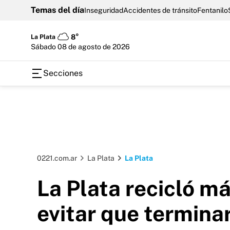
Temas del día
Inseguridad
Accidentes de tránsito
Fentanilo
La Plata
8°
sábado 08 de agosto de 2026
Secciones
0221.com.ar
La Plata
La Plata
La Plata recicló m
evitar que termina