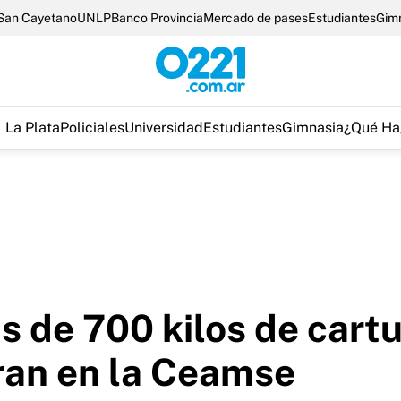
San Cayetano
UNLP
Banco Provincia
Mercado de pases
Estudiantes
Gim
La Plata
Policiales
Universidad
Estudiantes
Gimnasia
¿Qué Ha
ás de 700 kilos de cart
ran en la Ceamse