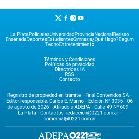
La Plata
Policiales
Universidad
Provincia
Nacional
Berisso
Ensenada
Deportes
Estudiantes
Gimnasia
¿Qué Hago?
Begum
Tecno
Entretenimiento
Términos y Condiciones
Políticas de privacidad
Directrices IA
RSS
Contacto
Regristro de propiedad en trámite - Final Contenidos SA -
Editor responsable: Carlos E. Marino - Edición Nº 3035 - 06
de agosto de 2026 - Afiliado a ADEPA - Calle 49 Nº 609 -
La Plata - Contactos:
redaccion@0221.com.ar
-
comercial@0221.com.ar