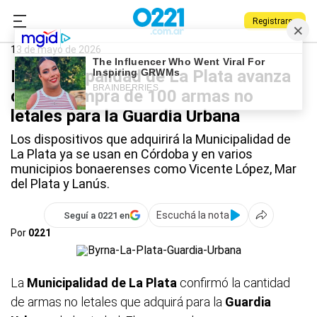
Registrarse
0221.com.ar
La Plata
Municipalidad de La Plata
13 de mayo de 2026
La Municipalidad de La Plata avanza
con la compra de 100 armas no
letales para la Guardia Urbana
Los dispositivos que adquirirá la Municipalidad de
La Plata ya se usan en Córdoba y en varios
municipios bonaerenses como Vicente López, Mar
del Plata y Lanús.
Escuchá la nota
Seguí a 0221 en
Por
0221
La
Municipalidad de La Plata
confirmó la cantidad
de armas no letales que adquirá para la
Guardia