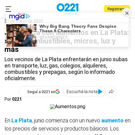
Registrarse
0221.com.ar
La Plata
La Plata
31 de mayo de 2025
Junio llega con aumentos en La Plata:
suben combustibles, micros, luz y
más
Los vecinos de La Plata enfrentarán en junio subas
en transporte, luz, gas, colegios, alquileres,
combustibles y prepagas, según lo informado
oficialmente.
Escuchá la nota
Seguí a 0221 en
Por
0221
En
La Plata
, junio comienza con un nuevo
aumento
en
los precios de servicios y productos básicos. Los