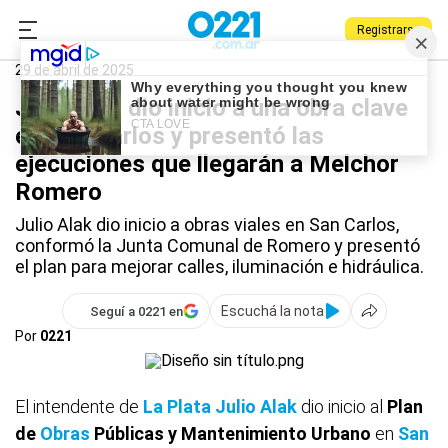
Registrarse
0221.com.ar
La Plata
San Carlos
29 de abril de 2025
Julio Alak dio inicio a una obra clave
en San Carlos y presentó las
ejecuciones que llegarán a Melchor
Romero
Julio Alak dio inicio a obras viales en San Carlos,
conformó la Junta Comunal de Romero y presentó
el plan para mejorar calles, iluminación e hidráulica.
Escuchá la nota
Seguí a 0221 en
Por
0221
El intendente de
La Plata
Julio Alak
dio inicio al
Plan
de
Obras
Públicas y Mantenimiento Urbano
en
San