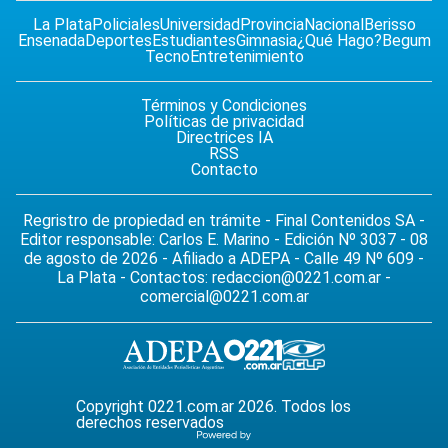
La Plata
Policiales
Universidad
Provincia
Nacional
Berisso
Ensenada
Deportes
Estudiantes
Gimnasia
¿Qué Hago?
Begum
Tecno
Entretenimiento
Términos y Condiciones
Políticas de privacidad
Directrices IA
RSS
Contacto
Regristro de propiedad en trámite - Final Contenidos SA -
Editor responsable: Carlos E. Marino - Edición Nº 3037 - 08
de agosto de 2026 - Afiliado a ADEPA - Calle 49 Nº 609 -
La Plata - Contactos:
redaccion@0221.com.ar
-
comercial@0221.com.ar
Copyright 0221.com.ar 2026. Todos los
derechos reservados