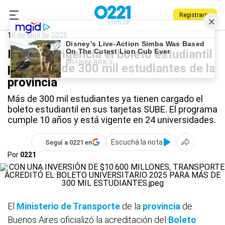
Registrarse
0221.com.ar
La Plata
Boleto estudiantil
19 de abril de 2025
Entró en vigencia el boleto estudiantil
para más de 300 mil estudiantes de la
provincia
Más de 300 mil estudiantes ya tienen cargado el
boleto estudiantil en sus tarjetas SUBE. El programa
cumple 10 años y está vigente en 24 universidades.
Escuchá la nota
Seguí a 0221 en
Por
0221
El
Ministerio de Transporte
de la
provincia
de
Buenos Aires oficializó la acreditación del
Boleto