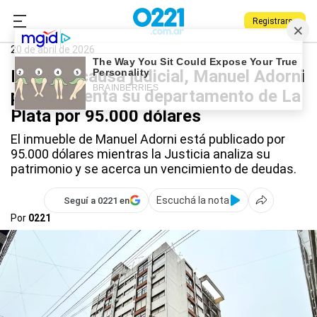
Registrarse
0221.com.ar
La Plata
Manuel Adorni
20 de abril de 2026
En plena causa judicial, Manuel Adorni
puso en venta su departamento de La
Plata por 95.000 dólares
El inmueble de Manuel Adorni está publicado por
95.000 dólares mientras la Justicia analiza su
patrimonio y se acerca un vencimiento de deudas.
Escuchá la nota
Seguí a 0221 en
Por
0221