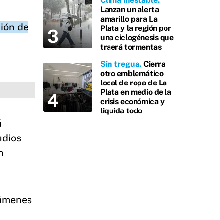
Clima inestable
Lanzan un alerta
amarillo para La
ión de
Plata y la región por
una ciclogénesis que
traerá tormentas
Sin tregua
Cierra
otro emblemático
local de ropa de La
Plata en medio de la
crisis económica y
liquida todo
á
udios
n
xámenes