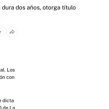
 dura dos años, otorga título
al. Los
ión con
e dicta
0 de La