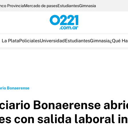
nco Provincia
Mercado de pases
Estudiantes
Gimnasia
La Plata
Policiales
Universidad
Estudiantes
Gimnasia
¿Qué Ha
ario Bonaerense
ciario Bonaerense abrió
es con salida laboral 