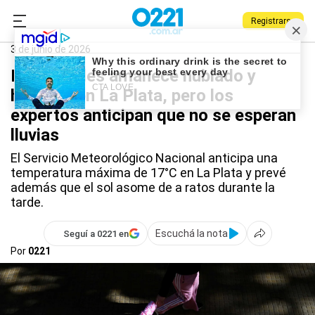
Registrarse
0221.com.ar
La Plata
La Plata
3 de junio de 2026
El miércoles amanece nublado y
húmedo en La Plata, pero los
expertos anticipan que no se esperan
lluvias
El Servicio Meteorológico Nacional anticipa una
temperatura máxima de 17°C en La Plata y prevé
además que el sol asome de a ratos durante la
tarde.
Escuchá la nota
Seguí a 0221 en
Por
0221