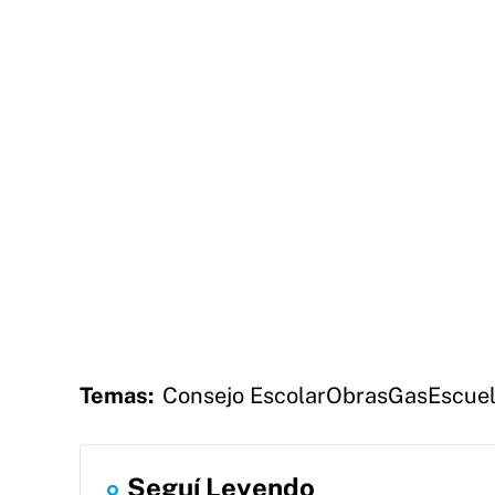
Temas:
Consejo Escolar
Obras
Gas
Escue
Seguí Leyendo