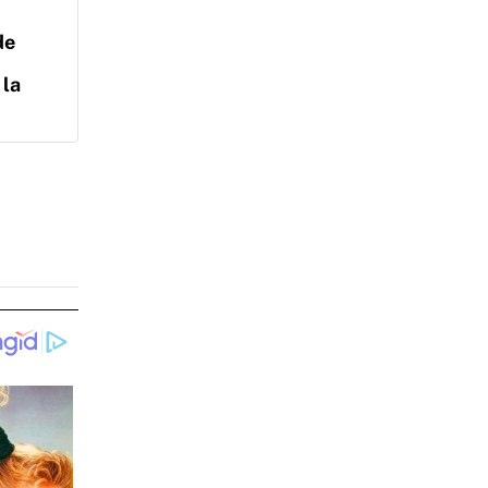
de
 la