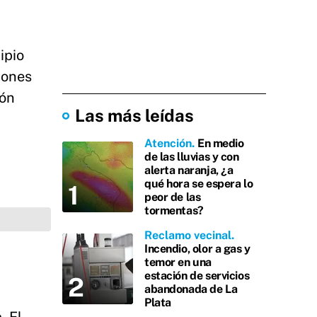
ipio
iones
ión
Las más leídas
Atención
En medio
de las lluvias y con
alerta naranja, ¿a
qué hora se espera lo
peor de las
tormentas?
Reclamo vecinal
Incendio, olor a gas y
temor en una
estación de servicios
abandonada de La
Plata