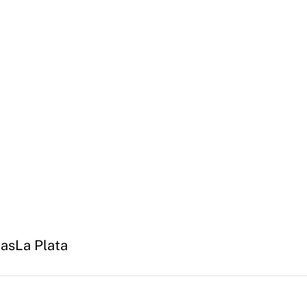
las
La Plata