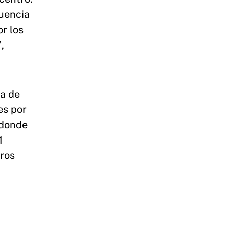
cuencia
or los
,
la de
es por
 donde
1
tros