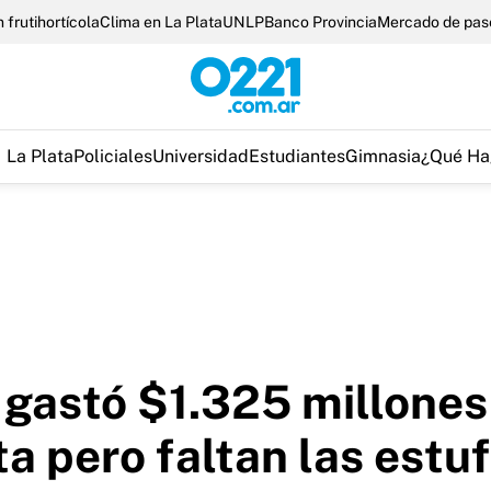
 frutihortícola
Clima en La Plata
UNLP
Banco Provincia
Mercado de pas
La Plata
Policiales
Universidad
Estudiantes
Gimnasia
¿Qué Ha
 gastó $1.325 millones
a pero faltan las estu