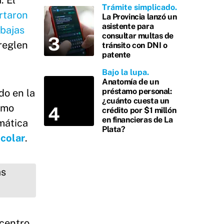
. El
Trámite simplicado
rtaron
La Provincia lanzó un
asistente para
 bajas
consultar multas de
reglen
tránsito con DNI o
patente
Bajo la lupa
Anatomía de un
préstamo personal:
do en la
¿cuánto cuesta un
omo
crédito por $1 millón
en financieras de La
mática
Plata?
colar
.
centro.