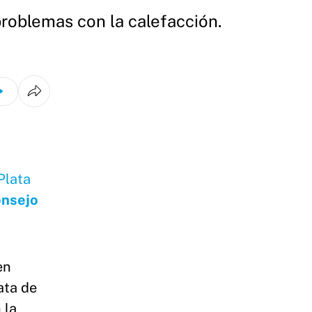
problemas con la calefacción.
Plata
nsejo
en
ata de
 la