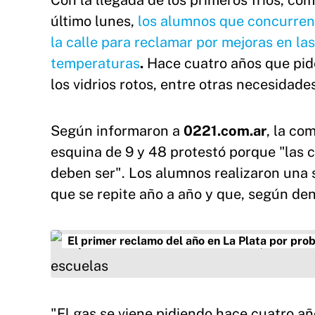
Con la llegada de los primeros fríos, co
último lunes,
los alumnos que concurren 
la calle para reclamar por mejoras en las
temperaturas
.
Hace cuatro años que pide
los vidrios rotos, entre otras necesidade
Según informaron a
0221.com.ar
, la co
esquina de 9 y 48 protestó porque "las 
deben ser". Los alumnos realizaron una 
que se repite año a año y que, según den
El primer reclamo del año en La Plata por pro
"El gas se viene pidiendo hace cuatro añ