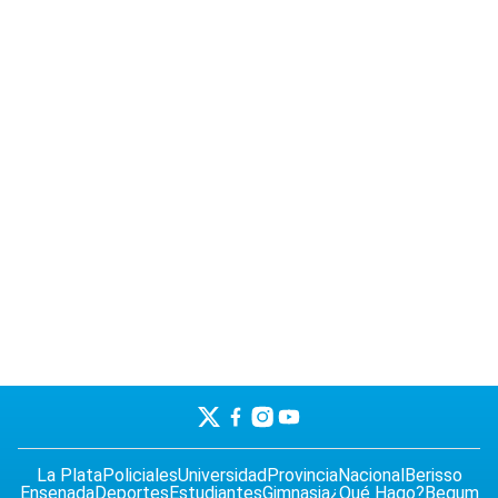
La Plata
Policiales
Universidad
Provincia
Nacional
Berisso
Ensenada
Deportes
Estudiantes
Gimnasia
¿Qué Hago?
Begum