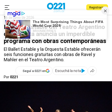
Registrarse
0221.com.ar
Qué Hago
Teatro Argentino
16 de junio de 2026
El Ballet Estable del Teatro Argentino
de La Plata anuncia un imperdible
programa con obras contemporáneas
El Ballet Estable y la Orquesta Estable ofrecerán
seis funciones gratuitas con obras de Ravel y
Mahler en el Teatro Argentino.
Escuchá la nota
Seguí a 0221 en
Por
0221