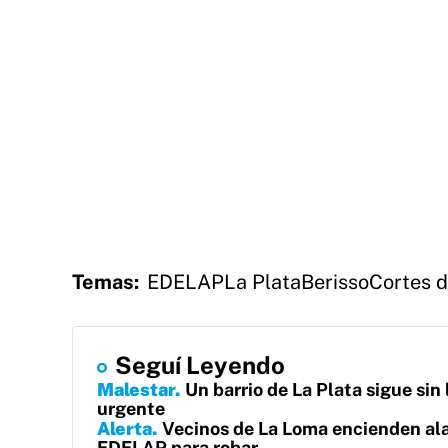
Temas:
EDELAP
La Plata
Berisso
Cortes d
Seguí Leyendo
Malestar
Un barrio de La Plata sigue sin
urgente
Alerta
Vecinos de La Loma encienden ala
EDELAP para robar