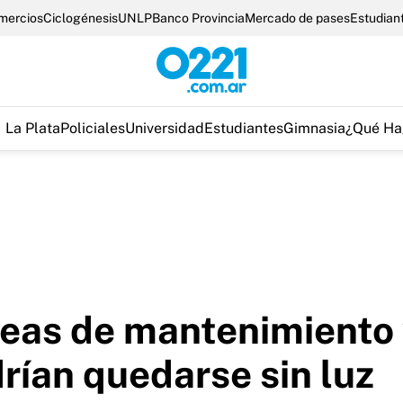
omercios
Ciclogénesis
UNLP
Banco Provincia
Mercado de pases
Estudian
La Plata
Policiales
Universidad
Estudiantes
Gimnasia
¿Qué Ha
reas de mantenimiento 
drían quedarse sin luz