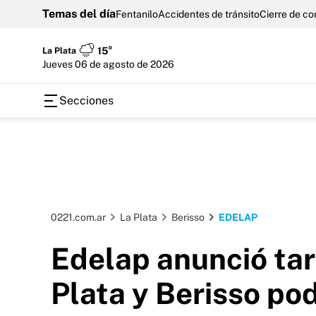
Temas del día
Fentanilo
Accidentes de tránsito
Cierre de c
La Plata
15°
jueves 06 de agosto de 2026
Secciones
0221.com.ar
La Plata
Berisso
EDELAP
Edelap anunció ta
Plata y Berisso po