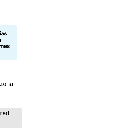
ias
n
rnes
 zona