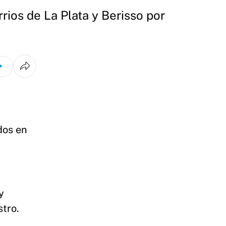
rios de La Plata y Berisso por
dos en
y
stro.