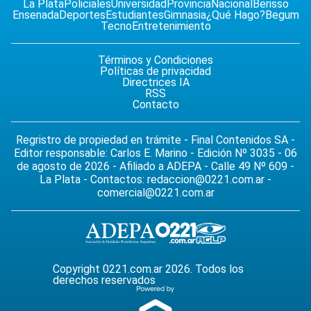
La Plata
Policiales
Universidad
Provincia
Nacional
Berisso
Ensenada
Deportes
Estudiantes
Gimnasia
¿Qué Hago?
Begum
Tecno
Entretenimiento
Términos y Condiciones
Políticas de privacidad
Directrices IA
RSS
Contacto
Regristro de propiedad en trámite - Final Contenidos SA -
Editor responsable: Carlos E. Marino - Edición Nº 3035 - 06
de agosto de 2026 - Afiliado a ADEPA - Calle 49 Nº 609 -
La Plata - Contactos:
redaccion@0221.com.ar
-
comercial@0221.com.ar
Copyright 0221.com.ar 2026. Todos los
derechos reservados