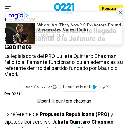
Registrarse
0221.com.ar
La Plata
Diego Santilli
1 de julio de 2026
Diputada platense celebró la llegada
de Diego Santilli a la Jefatura de
Gabinete
La legisladora del PRO, Julieta Quintero Chasman,
felicitó al flamante funcionario, quien además es su
referente dentro del partido fundado por Mauricio
Macri.
Escuchá la nota
Seguí a 0221 en
Por
0221
La referente de
Propuesta Republicana (PRO)
y
diputada bonaerense
Julieta Quintero Chasman