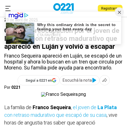
Registrarse
0221.com.ar
La Plata
La Plata
23 de abril de 2025
Crece la preocupación por el joven de
La Plata con retraso madurativo que
apareció en Luján y volvió a escapar
Franco Sequeira apareció en Luján, se escapó de un
hospital y ahora lo buscan en un tren que circula por
Moreno. Su familia pide ayuda para encontrarlo.
Escuchá la nota
Seguí a 0221 en
Por
0221
La familia de
Franco Sequeira
,
el joven de
La Plata
con retraso madurativo que escapó de su casa
, vive
horas de angustia tras saber que apareció