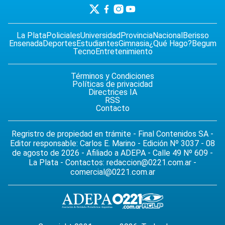
La Plata
Policiales
Universidad
Provincia
Nacional
Berisso
Ensenada
Deportes
Estudiantes
Gimnasia
¿Qué Hago?
Begum
Tecno
Entretenimiento
Términos y Condiciones
Políticas de privacidad
Directrices IA
RSS
Contacto
Regristro de propiedad en trámite - Final Contenidos SA -
Editor responsable: Carlos E. Marino - Edición Nº 3037 - 08
de agosto de 2026 - Afiliado a ADEPA - Calle 49 Nº 609 -
La Plata - Contactos:
redaccion@0221.com.ar
-
comercial@0221.com.ar