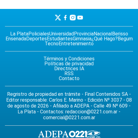
La Plata
Policiales
Universidad
Provincia
Nacional
Berisso
Ensenada
Deportes
Estudiantes
Gimnasia
¿Qué Hago?
Begum
Tecno
Entretenimiento
Términos y Condiciones
Políticas de privacidad
Directrices IA
RSS
Contacto
Regristro de propiedad en trámite - Final Contenidos SA -
Editor responsable: Carlos E. Marino - Edición Nº 3037 - 08
de agosto de 2026 - Afiliado a ADEPA - Calle 49 Nº 609 -
La Plata - Contactos:
redaccion@0221.com.ar
-
comercial@0221.com.ar