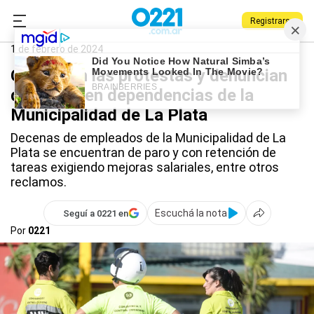
Registrarse
0221.com.ar
La Plata
Municipalidad de La Plata
1 de febrero de 2024
Continúan las protestas y denuncian
despidos en dependencias de la
Municipalidad de La Plata
Decenas de empleados de la Municipalidad de La
Plata se encuentran de paro y con retención de
tareas exigiendo mejoras salariales, entre otros
reclamos.
Escuchá la nota
Seguí a 0221 en
Por
0221