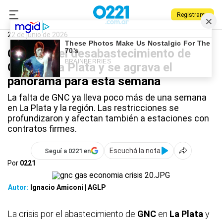
Registrarse
0221.com.ar
La Plata
Berisso
GNC
22 de junio de 2026
Continúa el desabastecimiento de
GNC en La Plata y se agrava el
panorama para esta semana
La falta de GNC ya lleva poco más de una semana
en La Plata y la región. Las restricciones se
profundizaron y afectan también a estaciones con
contratos firmes.
Escuchá la nota
Seguí a 0221 en
Por
0221
Autor:
Ignacio Amiconi | AGLP
La crisis por el abastecimiento de
GNC
en
La Plata
y