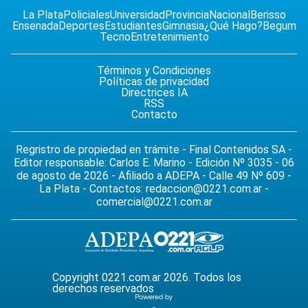
La Plata
Policiales
Universidad
Provincia
Nacional
Berisso
Ensenada
Deportes
Estudiantes
Gimnasia
¿Qué Hago?
Begum
Tecno
Entretenimiento
Términos y Condiciones
Políticas de privacidad
Directrices IA
RSS
Contacto
Regristro de propiedad en trámite - Final Contenidos SA -
Editor responsable: Carlos E. Marino - Edición Nº 3035 - 06
de agosto de 2026 - Afiliado a ADEPA - Calle 49 Nº 609 -
La Plata - Contactos:
redaccion@0221.com.ar
-
comercial@0221.com.ar
Copyright 0221.com.ar 2026. Todos los
derechos reservados