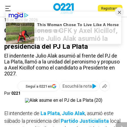
Registrarse
0221.com.ar
La Plata
Julio Alak
18 de abril de 2026
Con menciones a CFK y Axel Kicillof,
el intendente Julio Alak asumió la
presidencia del PJ La Plata
El indentente Julio Alak asumió al frente del PJ de
La Plata, llamó a la unidad del peronismo y propuso
a Axel Kicillof como el candidato a Presidente en
2027.
Escuchá la nota
Seguí a 0221 en
Por
0221
El intendente de
La Plata
,
Julio Alak
, asumió este
sábado la presidencia del
Partido Justicialista
local