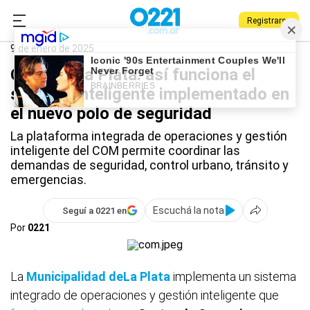
Registrarse
0221.com.ar
La Plata
COM
9 de enero de 2025
COM de La Plata: así funciona el
sistema inteligente implementado en
el nuevo polo de seguridad
La plataforma integrada de operaciones y gestión
inteligente del COM permite coordinar las
demandas de seguridad, control urbano, tránsito y
emergencias.
Escuchá la nota
Seguí a 0221 en
Por
0221
La
Municipalidad de
La Plata
implementa un sistema
integrado de operaciones y gestión inteligente que