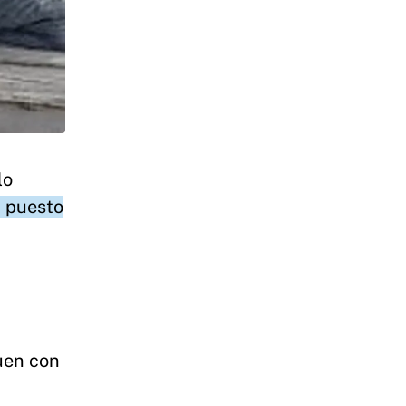
lo
a puesto
uen con