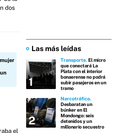
on dos
Las más leídas
mujer
Transporte
El micro
que conectará La
Plata con el interior
 un
bonaerense no podrá
subir pasajeros en un
tramo
Narcotráfico
Desbaratan un
búnker en El
Mondongo: seis
detenidos y un
millonario secuestro
raba el