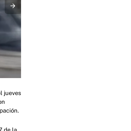
l jueves
on
upación.
7 de la