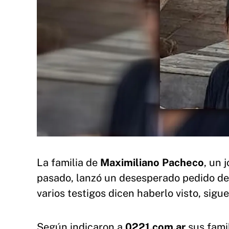
La familia de
Maximiliano Pacheco
, un 
pasado, lanzó un desesperado pedido de
varios testigos dicen haberlo visto, sigu
Según indicaron a
0221.com.ar
sus famil