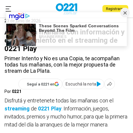
Registrarse
0221.com.ar
La Plata
Streaming
23 de junio de 2026
Arrancá la mañana con información y
entretenimiento en el streaming de
0221 Play
Primer Intento y No es una Copia, te acompañan
todas tus mañanas, con la mejor propuesta de
stream de La Plata.
Escuchá la nota
Seguí a 0221 en
Por
0221
Disfrutá y entretenete todas las mañanas con el
streaming
de
0221 Play
. Información, juegos,
invitados, premios y mucho humor, para que la primera
mitad del día la arranques de la mejor manera.