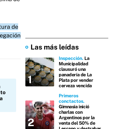
tura de
vegación
Las más leídas
Inspección
La
Municipalidad
clausuró una
panadería de La
Plata por vender
cerveza vencida
n
ito
Primeros
a
conctactos
Gimnasia inició
charlas con
Argentinos por la
venta del 50% de
Lescano y destrabar