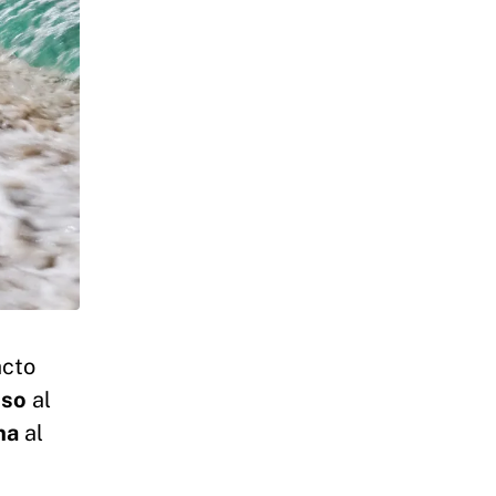
acto
sso
al
na
al