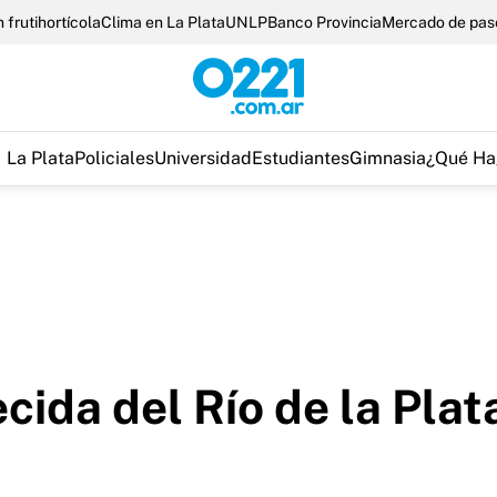
 frutihortícola
Clima en La Plata
UNLP
Banco Provincia
Mercado de pas
La Plata
Policiales
Universidad
Estudiantes
Gimnasia
¿Qué Ha
cida del Río de la Plat