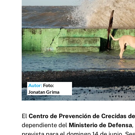
Autor:
Foto:
Jonatan Grima
El
Centro de Prevención de Crecidas del
dependiente del
Ministerio de Defensa
,
prevista para el domingo 14 de junio. Se