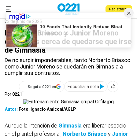
Registrarse
0221.com.ar
Gimnasia
Deportes
Norberto Briasco
23 de junio de 2025
Norberto Briasco y Junior Moreno
están más cerca de quedarse que irse
de Gimnasia
De no surgir imponderables, tanto Norberto Briasco
como Junior Moreno se quedarán en Gimnasia a
cumplir sus contratos.
Escuchá la nota
Seguí a 0221 en
Por
0221
Autor:
Foto: Ignacio Amiconi/AGLP
Aunque la intención de
Gimnasia
era liberar espacio
en el plantel profesional,
Norberto Briasco
y
Junior