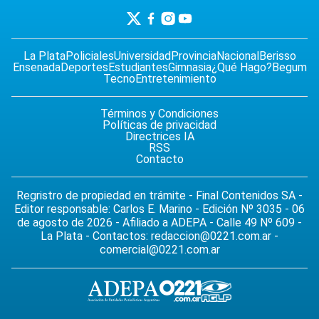
La Plata
Policiales
Universidad
Provincia
Nacional
Berisso
Ensenada
Deportes
Estudiantes
Gimnasia
¿Qué Hago?
Begum
Tecno
Entretenimiento
Términos y Condiciones
Políticas de privacidad
Directrices IA
RSS
Contacto
Regristro de propiedad en trámite - Final Contenidos SA -
Editor responsable: Carlos E. Marino - Edición Nº 3035 - 06
de agosto de 2026 - Afiliado a ADEPA - Calle 49 Nº 609 -
La Plata - Contactos:
redaccion@0221.com.ar
-
comercial@0221.com.ar