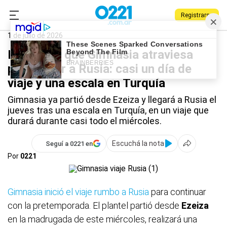
Registrarse
0221.com.ar
Gimnasia
Deportes
Gimnasia
1 de julio de 2026
La odisea que Gimnasia atraviesa
para llegar a Rusia: casi un día de
viaje y una escala en Turquía
Gimnasia ya partió desde Ezeiza y llegará a Rusia el
jueves tras una escala en Turquía, en un viaje que
durará durante casi todo el miércoles.
Escuchá la nota
Seguí a 0221 en
Por
0221
Gimnasia inició el viaje rumbo a Rusia
para continuar
con la pretemporada. El plantel partió desde
Ezeiza
en la madrugada de este miércoles, realizará una