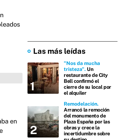
an
pleados
Las más leídas
"Nos da mucha
tristeza"
Un
restaurante de City
Bell confirmó el
cierre de su local por
el alquiler
Remodelación
Arrancó la remoción
del monumento de
aba en
Plaza España por las
obras y crece la
e
incertidumbre sobre
su destino