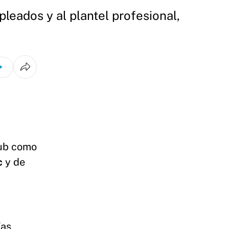
leados y al plantel profesional,
lub como
c
y de
ías