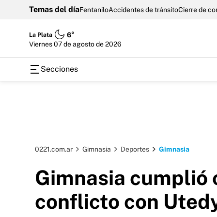
Temas del día
Fentanilo
Accidentes de tránsito
Cierre de c
La Plata
6°
viernes 07 de agosto de 2026
Secciones
0221.com.ar
Gimnasia
Deportes
Gimnasia
Gimnasia cumplió c
conflicto con Uted