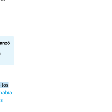
vanzó
u
 los
había
os