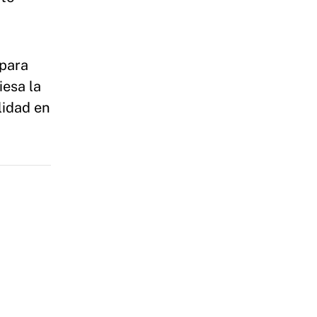
 para
iesa la
lidad en