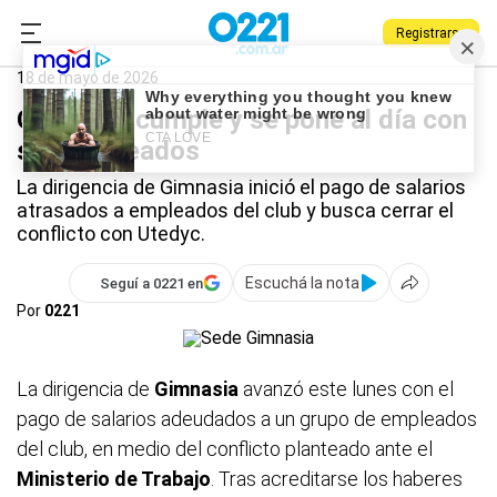
Registrarse
0221.com.ar
Gimnasia
Deportes
Gimnasia
18 de mayo de 2026
Gimnasia cumple y se pone al día con
sus empleados
La dirigencia de Gimnasia inició el pago de salarios
atrasados a empleados del club y busca cerrar el
conflicto con Utedyc.
Escuchá la nota
Seguí a 0221 en
Por
0221
La dirigencia de
Gimnasia
avanzó este lunes con el
pago de salarios adeudados a un grupo de empleados
del club, en medio del conflicto planteado ante el
Ministerio de Trabajo
. Tras acreditarse los haberes