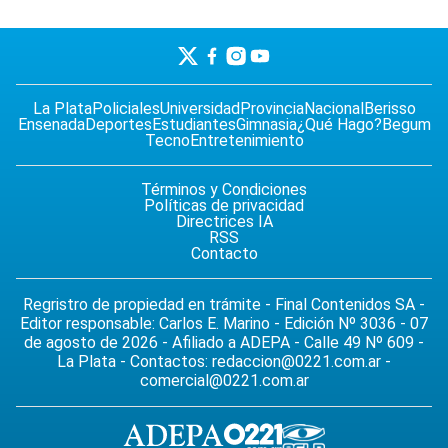
La Plata
Policiales
Universidad
Provincia
Nacional
Berisso
Ensenada
Deportes
Estudiantes
Gimnasia
¿Qué Hago?
Begum
Tecno
Entretenimiento
Términos y Condiciones
Políticas de privacidad
Directrices IA
RSS
Contacto
Regristro de propiedad en trámite - Final Contenidos SA -
Editor responsable: Carlos E. Marino - Edición Nº 3036 - 07
de agosto de 2026 - Afiliado a ADEPA - Calle 49 Nº 609 -
La Plata - Contactos:
redaccion@0221.com.ar
-
comercial@0221.com.ar