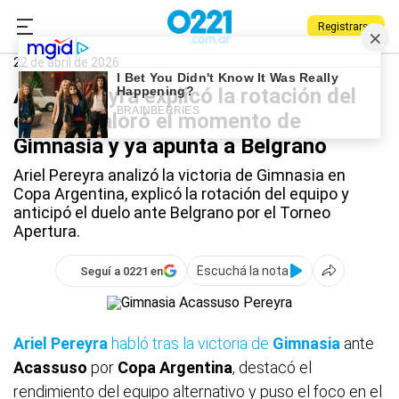
Registrarse
0221.com.ar
Gimnasia
Deportes
Ariel Pereyra
22 de abril de 2026
Ariel Pereyra explicó la rotación del
equipo, valoró el momento de
Gimnasia y ya apunta a Belgrano
Ariel Pereyra analizó la victoria de Gimnasia en
Copa Argentina, explicó la rotación del equipo y
anticipó el duelo ante Belgrano por el Torneo
Apertura.
Escuchá la nota
Seguí a 0221 en
Ariel Pereyra
habló tras la victoria de
Gimnasia
ante
Acassuso
por
Copa Argentina
, destacó el
rendimiento del equipo alternativo y puso el foco en el