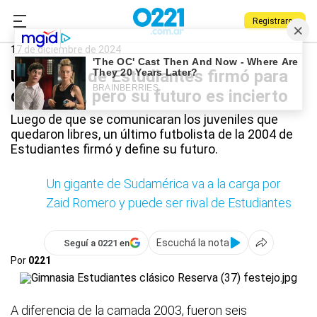
Registrarse
0221.com.ar
Estudiantes
Deportes
Estudiantes
17 de diciembre de 2024
Un juvenil de Estudiantes firmó para
quedarse, pero su futuro es incierto
Luego de que se comunicaran los juveniles que
quedaron libres, un último futbolista de la 2004 de
Estudiantes firmó y define su futuro.
Un gigante de Sudamérica va a la carga por
Zaid Romero y puede ser rival de Estudiantes
Escuchá la nota
Seguí a 0221 en
Por
0221
A diferencia de la camada 2003, fueron seis