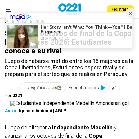
Registrarse
0221.com.ar
Estudiantes
Deportes
Estudiantes
29 de mayo de 2026
Sorteo de octavos de final de la Copa
Libertadores 2026: Estudiantes
conoce a su rival
Luego de haberse metido entre los 16 mejores de la
Copa Libertadores, Estudiantes espera rival y se
prepara para el sorteo que se realiza en Paraguay.
Escuchá la nota
Seguí a 0221 en
Por
0221
Autor:
Ignacio Amiconi | AGLP
Luego de eliminar a
Independiente Medellín
y
avanzar a los octavos de final de la
Copa