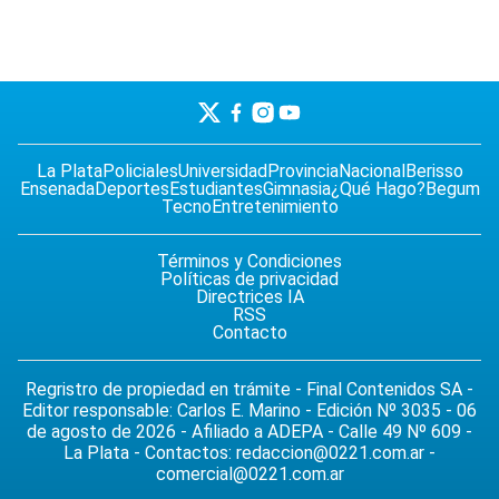
La Plata
Policiales
Universidad
Provincia
Nacional
Berisso
Ensenada
Deportes
Estudiantes
Gimnasia
¿Qué Hago?
Begum
Tecno
Entretenimiento
Términos y Condiciones
Políticas de privacidad
Directrices IA
RSS
Contacto
Regristro de propiedad en trámite - Final Contenidos SA -
Editor responsable: Carlos E. Marino - Edición Nº 3035 - 06
de agosto de 2026 - Afiliado a ADEPA - Calle 49 Nº 609 -
La Plata - Contactos:
redaccion@0221.com.ar
-
comercial@0221.com.ar