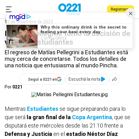
Registrarse
0221.com.ar
Estudiantes
Deportes
Matías Pellegrini
12 de diciembre de 2023
Matías Pellegrini tomó la decisión de
volver a Estudiantes
El regreso de Matías Pellegrini a Estudiantes está
muy cerca de concretarse. Todos los detalles de
una noticia que entusiasma al mundo Pincha.
Escuchá la nota
Seguí a 0221 en
Por
0221
Mientras
Estudiantes
se sigue preparando para lo
que será
la gran final de la
Copa Argentina
, que se
disputará este miércoles desde las 21.10 frente a
Defensa y Justicia
en el
estadio Néstor Díaz