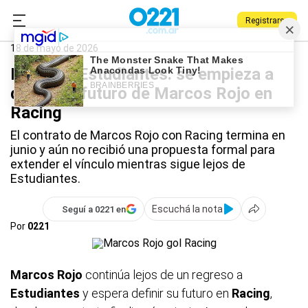
Registrarse
0221.com.ar
Estudiantes
Deportes
Marcos Rojo
18 de mayo de 2026
Lejos de Estudiantes: se empieza a
definir el futuro de Marcos Rojo en
Racing
El contrato de Marcos Rojo con Racing termina en
junio y aún no recibió una propuesta formal para
extender el vínculo mientras sigue lejos de
Estudiantes.
Escuchá la nota
Seguí a 0221 en
Por
0221
Marcos Rojo
continúa lejos de un regreso a
Estudiantes
y espera definir su futuro en
Racing
,